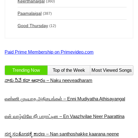
Keerthanaigal
(360)
Paamalaigal
(387)
Good Thursday
(12)
Paid Prime Membership on Primevideo.com
Trending Now
Top of the Week
Most Viewed Songs
నాకు నీవే కదా ఆధారం – Naku neeveadharam
எண்ணி முடியாத அதிசயங்கள் – Enni Mudiyatha Athisayangal
என் வாழ்விலே நீர் பாராட்டின – En Vaazhvilae Neer Paarattina
ನನ್ನ ಸಂತೋಷಕ್ಕೆ ಕಾರಣ – Nan santhoshakke kaarana neene