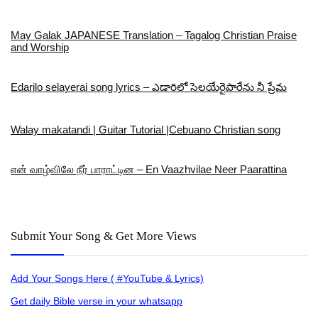
May Galak JAPANESE Translation – Tagalog Christian Praise
and Worship
Edarilo selayerai song lyrics – ఎడారిలో సెలయేరైపారేను నీ ప్రేమ
Walay makatandi | Guitar Tutorial |Cebuano Christian song
என் வாழ்விலே நீர் பாராட்டின – En Vaazhvilae Neer Paarattina
Submit Your Song & Get More Views
Add Your Songs Here ( #YouTube & Lyrics)
Get daily Bible verse in your whatsapp