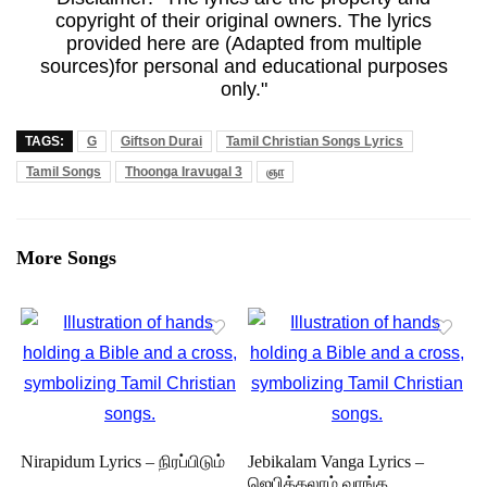
copyright of their original owners. The lyrics
provided here are (Adapted from multiple
sources)for personal and educational purposes
only."
TAGS:
G
Giftson Durai
Tamil Christian Songs Lyrics
Tamil Songs
Thoonga Iravugal 3
ஞா
More Songs
Nirapidum Lyrics – நிரப்பிடும்
Jebikalam Vanga Lyrics –
ஜெபிக்கலாம் வாங்க