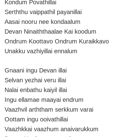
Kondum Povathillai
Serththu vaippathil payanillai
Aasai nooru nee kondaalum
Devan Ninaiththaalae Kai koodum
Ondrum Koottavo Ondrum Kuraikkavo
Unakku vazhiyillai ennalum
Gnaani ingu Devan illai
Selvan yezhai veru illai
Nalai enbathu kaiyil illai
Ingu ellamae maayai endrum
Vaazhvil arththam serkkum varai
Oottam ingu ooivathillai
Vaazhkkai vaazhum anaivarukkum