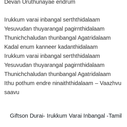
Devan Uruthunayae endrum
Irukkum varai inbangal serththidalaam
Yesuvudan thuyarangal pagirnthidalaam
Thunichchaludan thunbangal Agatridalaam
Kadal enum kanneer kadanthidalaam
Irukkum varai inbangal serththidalaam
Yesuvudan thuyarangal pagirnthidalaam
Thunichchaludan thunbangal Agatridalaam
Ithu pothum endre ninaiththidalaam – Vaazhvu
saavu
Giftson Durai- Irukkum Varai Inbangal -Tamil 