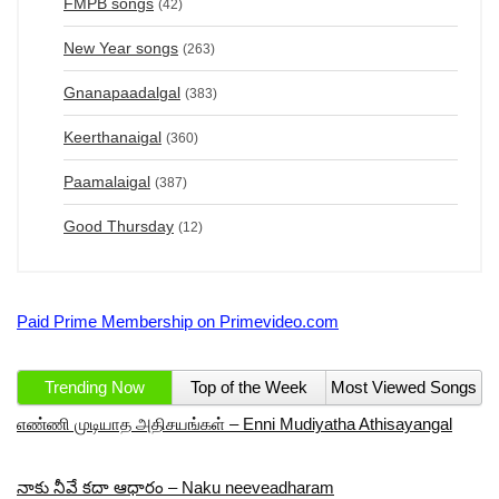
FMPB songs
(42)
New Year songs
(263)
Gnanapaadalgal
(383)
Keerthanaigal
(360)
Paamalaigal
(387)
Good Thursday
(12)
Paid Prime Membership on Primevideo.com
Trending Now
Top of the Week
Most Viewed Songs
எண்ணி முடியாத அதிசயங்கள் – Enni Mudiyatha Athisayangal
నాకు నీవే కదా ఆధారం – Naku neeveadharam