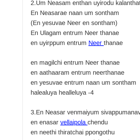
2.Um Neasam enthan uyirodu kalantha
En Neasarae naan um sontham
(En yesuvae Neer en sontham)
En Ulagam entrum Neer thanae
en uyirppum entrum
Neer
thanae
en magilchi entrum Neer thanae
en aathaaram entrum neerthanae
en yesuvae entrum naan um sontham
halealuya healleluya -4
3.En Neasar venmaiyum sivappumana
en enasar
vellaipola
chendu
en neethi thiratchai ppongothu