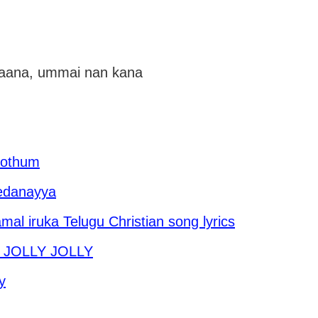
kaana, ummai nan kana
 Pothum
hedanayya
 iruka Telugu Christian song lyrics
 JOLLY JOLLY
y