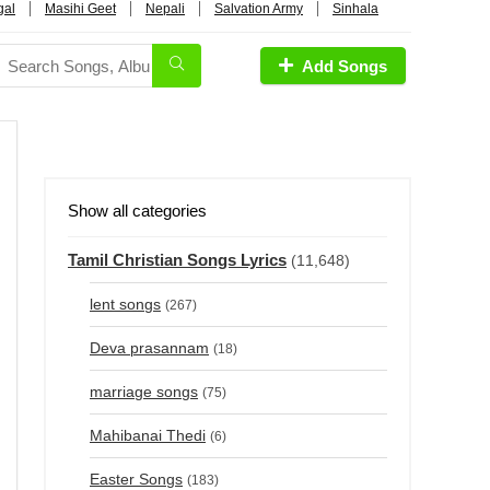
gal
Masihi Geet
Nepali
Salvation Army
Sinhala
Add Songs
Show all categories
Tamil Christian Songs Lyrics
(11,648)
lent songs
(267)
Deva prasannam
(18)
marriage songs
(75)
Mahibanai Thedi
(6)
Easter Songs
(183)