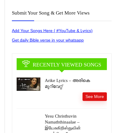
Submit Your Song & Get More Views
Add Your Songs Here ( #YouTube & Lyrics)
Get daily Bible verse in your whatsapp
RECENTLY VIEWED SONGS
Arike Lyrics – അരികെ
മുറിവേറ്റ്
See More
Yesu Christhuvin
Namaththinaalae –
இயேசுகிறிஸ்துவின்