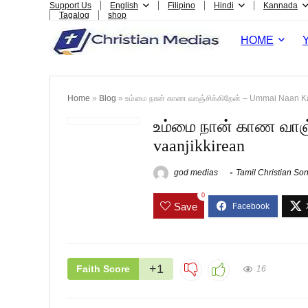
Support Us
English
Filipino
Hindi
Kannada
Tagalog
shop
HOME
Home
»
Blog
»
உம்மை நான் காண வாஞ்சிக்கிறேன் – Ummai Naan K
உம்மை நான் காண வாஞ்
vaanjikkirean
god medias
Tamil Christian Son
0
Save
+1
Faith Score
16