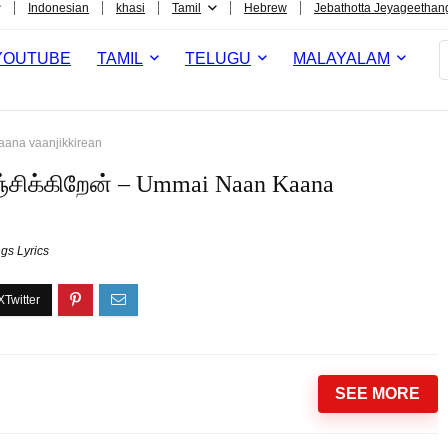
Indonesian
khasi
Tamil
Hebrew
Jebathotta Jeyageethan
YOUTUBE
TAMIL
TELUGU
MALAYALAM
aana vaanjikkirean
சிக்கிறேன் – Ummai Naan Kaana
gs Lyrics
SEE MORE