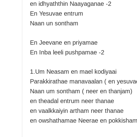
en idhyaththin Naayaganae -2
En Yesuvae entrum
Naan un sontham
En Jeevane en priyamae
En Inba leeli pushpamae -2
1.Um Neasam en mael kodiyaai
Parakkirathae manavaalan ( en yesuva
Naan um sontham ( neer en thanjam)
en theadal entrum neer thanae
en vaalkkaiyin artham neer thanae
en owshathamae Neerae en pokkisha