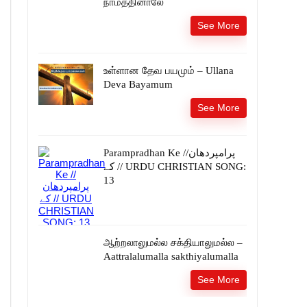
நாமத்தினாலே
See More
உள்ளான தேவ பயமும் – Ullana
Deva Bayamum
See More
Parampradhan Ke //پرامپردھان
کے // URDU CHRISTIAN SONG:
13
ஆற்றலாலுமல்ல சக்தியாலுமல்ல –
Aattralalumalla sakthiyalumalla
See More