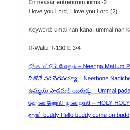
En neasar entrentrum inimai-2
I love you Lord, I love you Lord (2)
Keyword: umai nan kana, ummai nan 
R-Waltz T-130 E 3/4
‎நீங்க மட்டும் போதும் – Neenga Mattum
నీతోనే నడిచెదనయ్యా – Neethone Nadic
ఉమ్మయ్ పాడమల్ యిరుక్క – Ummai padamal
ஹோலி ஹோலி ஜாலி ஜாலி – HOLY HOLY
ஹாய் buddy Hello buddy come on budd