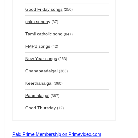
Good Friday songs
(250)
palm sunday
(37)
Tamil catholic song
(847)
FMPB songs
(42)
New Year songs
(263)
Gnanapaadalgal
(383)
Keerthanaigal
(360)
Paamalaigal
(387)
Good Thursday
(12)
Paid Prime Membership on Primevideo.com