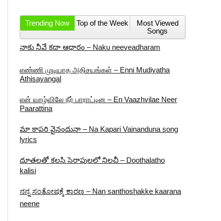
Trending Now
Top of the Week
Most Viewed
Songs
నాకు నీవే కదా ఆధారం – Naku neeveadharam
எண்ணி முடியாத அதிசயங்கள் – Enni Mudiyatha
Athisayangal
என் வாழ்விலே நீர் பாராட்டின – En Vaazhvilae Neer
Paarattina
మా కాపరి వైనందునా – Na Kapari Vainanduna song
lyrics
దూతలతో కలసి సెరాపులలో నిలచీ – Doothalatho
kalisi
ನನ್ನ ಸಂತೋಷಕ್ಕೆ ಕಾರಣ – Nan santhoshakke kaarana
neene