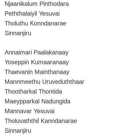
Njaanikalum Pinthodara
Peththalaiyil Yesuvai
Tholuthu Konndanarae
Sinnanjiru
Annaimari Paalakanaay
Yoseppin Kumaaranaay
Thaevanin Mainthanaay
Mannmeethu Uruveduththaar
Thootharkal Thontida
Maeypparkal Nadungida
Mannavar Yesuvai
Tholuvaththil Kanndanarae
Sinnanjiru