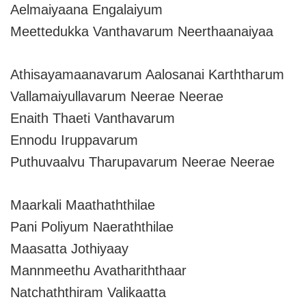
Aelmaiyaana Engalaiyum
Meettedukka Vanthavarum Neerthaanaiyaa
Athisayamaanavarum Aalosanai Karththarum
Vallamaiyullavarum Neerae Neerae
Enaith Thaeti Vanthavarum
Ennodu Iruppavarum
Puthuvaalvu Tharupavarum Neerae Neerae
Maarkali Maathaththilae
Pani Poliyum Naeraththilae
Maasatta Jothiyaay
Mannmeethu Avathariththaar
Natchaththiram Valikaatta