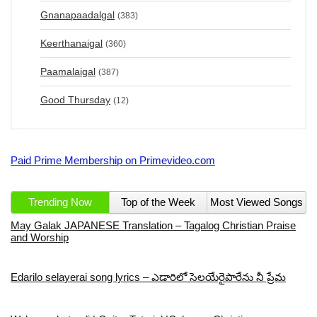
Gnanapaadalgal
(383)
Keerthanaigal
(360)
Paamalaigal
(387)
Good Thursday
(12)
Paid Prime Membership on Primevideo.com
Trending Now
Top of the Week
Most Viewed Songs
May Galak JAPANESE Translation – Tagalog Christian Praise
and Worship
Edarilo selayerai song lyrics – ఎడారిలో సెలయేరైపారేను నీ ప్రేమ