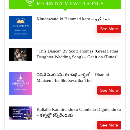
RECENTLY VIEWED SONGS
Khudawand ki Hammad kero – حمد کرو
See More
“This Dance” By Scott Thomas (Great Father
Daughter Wedding Song) – Get it on iTunes!
ధరణి మురిసెను ఈ శుభ వార్తతో – Dharani
Murisenu Ee Shubavartha Tho
See More
Kallallo Kannirenduku Gundello Digulenduku
– కళ్ళల్లో కన్నీరెందుకు
See More