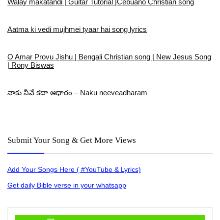
Walay makatandi | Guitar Tutorial |Cebuano Christian song
Aatma ki vedi mujhmei tyaar hai song lyrics
O Amar Provu Jishu | Bengali Christian song | New Jesus Song
| Rony Biswas
నాకు నీవే కదా ఆధారం – Naku neeveadharam
Submit Your Song & Get More Views
Add Your Songs Here ( #YouTube & Lyrics)
Get daily Bible verse in your whatsapp