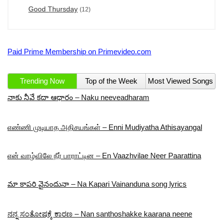
Good Thursday
(12)
Paid Prime Membership on Primevideo.com
Trending Now
Top of the Week
Most Viewed Songs
నాకు నీవే కదా ఆధారం – Naku neeveadharam
எண்ணி முடியாத அதிசயங்கள் – Enni Mudiyatha Athisayangal
என் வாழ்விலே நீர் பாராட்டின – En Vaazhvilae Neer Paarattina
మా కాపరి వైనందునా – Na Kapari Vainanduna song lyrics
ನನ್ನ ಸಂತೋಷಕ್ಕೆ ಕಾರಣ – Nan santhoshakke kaarana neene