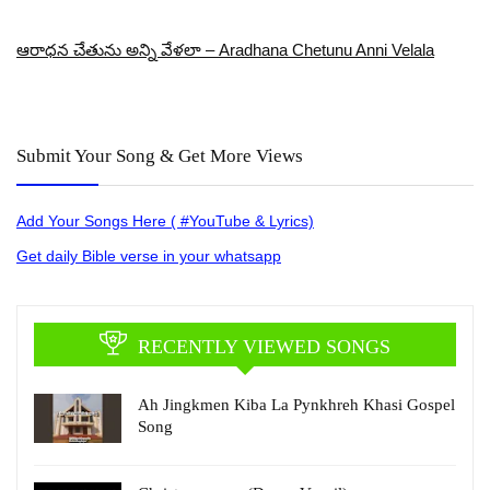
ఆరాధన చేతును అన్ని వేళలా – Aradhana Chetunu Anni Velala
Submit Your Song & Get More Views
Add Your Songs Here ( #YouTube & Lyrics)
Get daily Bible verse in your whatsapp
RECENTLY VIEWED SONGS
Ah Jingkmen Kiba La Pynkhreh Khasi Gospel
Song