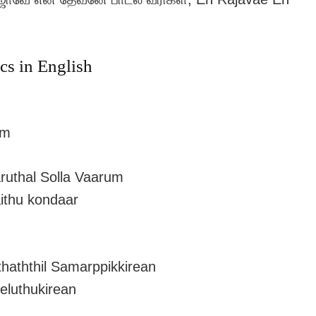
cs in English
um
uthal Solla Vaarum
ithu kondaar
haththil Samarppikkirean
luthukirean