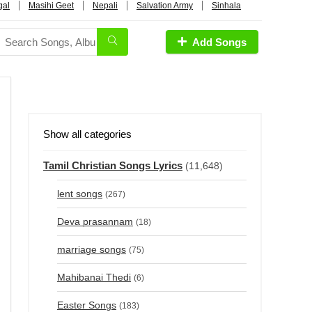
gal
Masihi Geet
Nepali
Salvation Army
Sinhala
Add Songs
Show all categories
Tamil Christian Songs Lyrics
(11,648)
lent songs
(267)
Deva prasannam
(18)
marriage songs
(75)
Mahibanai Thedi
(6)
Easter Songs
(183)