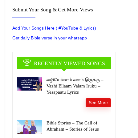
Submit Your Song & Get More Views
Add Your Songs Here ( #YouTube & Lyrics)
Get daily Bible verse in your whatsapp
RECENTLY VIEWED SONGS
வழியெல்லாம் வளம் இருக்கு –
Vazhi Ellaam Valam Iruku –
Yesapaatu Lyrics
See More
Bible Stories – The Call of
Abraham – Stories of Jesus