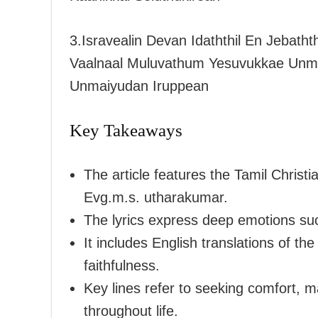
3.Isravealin Devan Idaththil En Jebath
Vaalnaal Muluvathum Yesuvukkae Unm
Unmaiyudan Iruppean
Key Takeaways
The article features the Tamil Chris
Evg.m.s. utharakumar.
The lyrics express deep emotions su
It includes English translations of t
faithfulness.
Key lines refer to seeking comfort, m
throughout life.