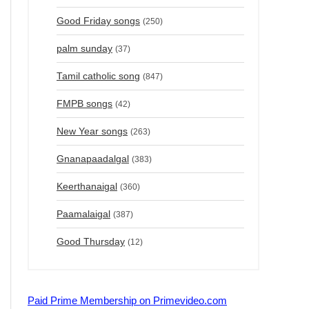
Good Friday songs
(250)
palm sunday
(37)
Tamil catholic song
(847)
FMPB songs
(42)
New Year songs
(263)
Gnanapaadalgal
(383)
Keerthanaigal
(360)
Paamalaigal
(387)
Good Thursday
(12)
Paid Prime Membership on Primevideo.com