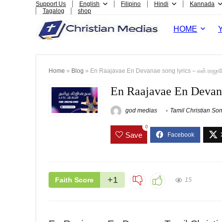
Support Us
English
Filipino
Hindi
Kannada
Tagalog
shop
HOME
Home
»
Blog
»
En Raajavae En Devanae song lyrics – என் ராஜ
En Raajavae En Devan
god medias
Tamil Christian Son
0
Save
+1
Faith Score
15