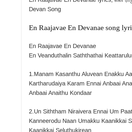
Devan Song
En Raajavae En Devanae song lyri
En Raajavae En Devanae
En Veanduthalin Saththathai Keattarul
1.Manam Kasanthu Aluvean Enakku Aar
Kartharudaiya Karam Ennai Anbaai Ana
Anbaai Anaithu Kondaar
2.Un Siththam Niraivera Ennai Um Paat
Kanneerodu Naan Umakku Kaanikkai Se
Kaanikkai Seluthukirean