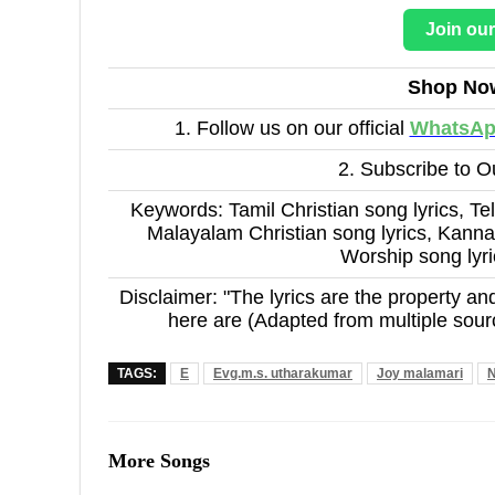
Join ou
Shop No
1. Follow us on our official
WhatsA
2. Subscribe to 
Keywords: Tamil Christian song lyrics, Tel
Malayalam Christian song lyrics, Kannad
Worship song lyr
Disclaimer: "The lyrics are the property and
here are (Adapted from multiple sour
TAGS:
E
Evg.m.s. utharakumar
Joy malamari
N
More Songs