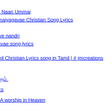
e Naan Ummai
iyagavae Christian Song Lyrics
ve nandri
vae song lyrics
il Christian Lyrics song in Tamil | # jmcreations
கும்
cs
 A worship in Heaven