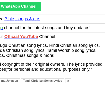
r WhatsApp Channel
w
:
Bible, songs & etc
pp
channel for the latest songs and key updates!
Our
Official YouTube
Channel
ugu Christian song lyrics, Hindi Christian song lyrics,
a Christian song lyrics, Tamil Worship song lyrics,
ics, Christmas songs & more!
 copyright of their original owners. The lyrics provided
ces)for personal and educational purposes only."
ima Johnson
Tamil Christian Songs Lyrics
எ