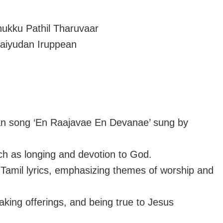
thukku Pathil Tharuvaar
aiyudan Iruppean
tian song ‘En Raajavae En Devanae’ sung by
ch as longing and devotion to God.
he Tamil lyrics, emphasizing themes of worship and
aking offerings, and being true to Jesus