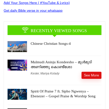
Add Your Songs Here ( #YouTube & Lyrics)
Get daily Bible verse in your whatsapp
RECENTLY VIEWED SONGS
Chinese Christian Songs-4
Mulmudi Aninju Kondeesho – മുൾമുടി
അണിഞ്ഞു കൊണ്ടീശോ
Kester
,
Mariya Kolady
See More
Spirit Of Praise 7 ft. Sipho Ngwenya –
Ebenezer – Gospel Praise & Worship Song