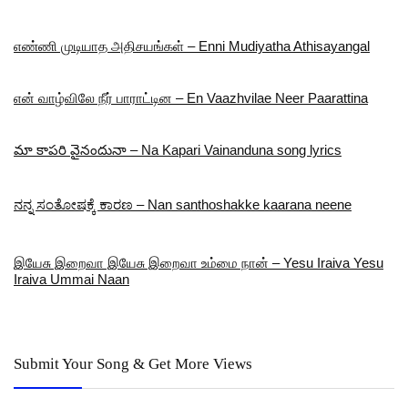
எண்ணி முடியாத அதிசயங்கள் – Enni Mudiyatha Athisayangal
என் வாழ்விலே நீர் பாராட்டின – En Vaazhvilae Neer Paarattina
మా కాపరి వైనందునా – Na Kapari Vainanduna song lyrics
ನನ್ನ ಸಂತೋಷಕ್ಕೆ ಕಾರಣ – Nan santhoshakke kaarana neene
இயேசு இறைவா இயேசு இறைவா உம்மை நான் – Yesu Iraiva Yesu
Iraiva Ummai Naan
Submit Your Song & Get More Views