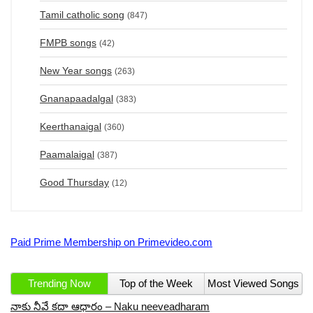
Tamil catholic song
(847)
FMPB songs
(42)
New Year songs
(263)
Gnanapaadalgal
(383)
Keerthanaigal
(360)
Paamalaigal
(387)
Good Thursday
(12)
Paid Prime Membership on Primevideo.com
Trending Now
Top of the Week
Most Viewed Songs
నాకు నీవే కదా ఆధారం – Naku neeveadharam